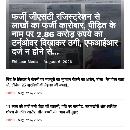
फर्जी जीएसटी रजिस्ट्रेशन से
लाखों का फर्जी कारोबार, पीड़ित के
नाम पर 2.86 करोड़ रुपये का
टर्नओवर दिखाकर ठगी, एफआईआर
दर्ज न होने से...
Ekhabar Media
-
August 6, 2026
भिंड के ठेकेदार ने कंपनी पर मजदूरों का भुगतान रोकने का आरोप, बोला- मेरा पैसा काट
लो, लेकिन 23 श्रमिकों की मेहनत की कमाई...
स्थानीय
August 6, 2026
11 साल की शादी बनी पीड़ा की कहानी, पति पर मारपीट, शराबखोरी और आर्थिक
शोषण के गंभीर आरोप, तीन बच्चों संग न्याय की गुहार
स्थानीय
August 6, 2026