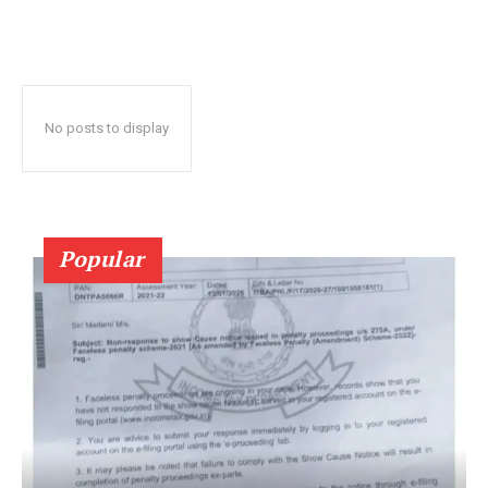
No posts to display
Popular