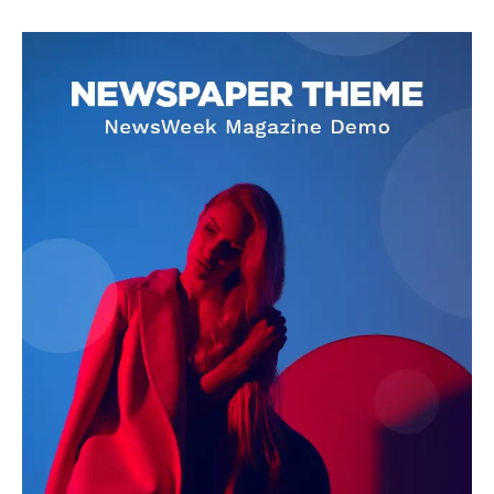
SUBSCRIBE NOW
Company
About
Contact us
Subscription Plans
My account