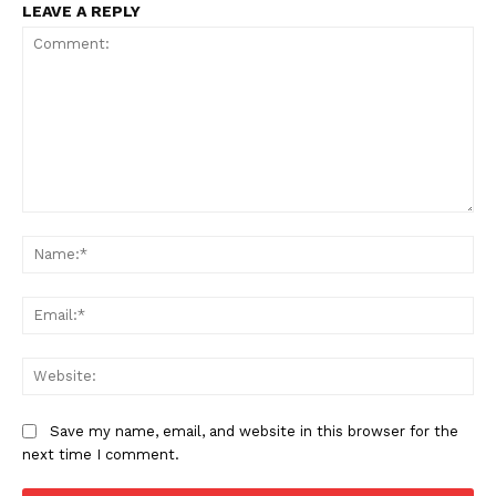
LEAVE A REPLY
Comment:
Na
Ema
Web
News Week
Save my name, email, and website in this browser for the
next time I comment.
Magazine PRO