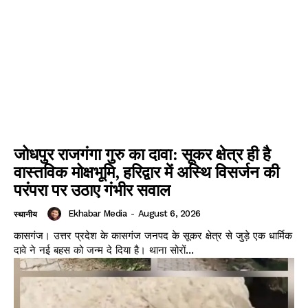
SUBSCRIBE NOW
जोधपुर राजगंगा गुरु का दावा: सूकर क्षेत्र ही है
Company
वास्तविक मोक्षभूमि, हरिद्वार में अस्थि विसर्जन की
परंपरा पर उठाए गंभीर सवाल
About
Contact us
Ekhabar Media
-
August 6, 2026
स्थानीय
Subscription Plans
कासगंज। उत्तर प्रदेश के कासगंज जनपद के सूकर क्षेत्र से जुड़े एक धार्मिक
My account
दावे ने नई बहस को जन्म दे दिया है। थाना सोरों...