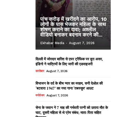
पांच करोड़ में खरीदने का आरोप, 10
लोगों के पास भेजकर महिला के साथ
शोषण कराने का दावा; अश्लील
वीडियो बनाकर बदनाम करने की...
Ekhabar Media
-
August 7, 2026
दिल्ली में जोरदार बारिश से एयर ट्रैफिक पर बुरा असर,
इंडिगो ने यात्रियों के लिए जारी की एडवाइजरी
कारोबार
August 7, 2026
विभाजन के दर्द के बीच प्यार का मरहम, सनी देओल की
‘बटवारा 1947’ का नया गाना ‘तबस्सुम’ आउट
मनोरंजन
August 7, 2026
सेना के जवान ने 7 माह की गर्भवती पत्नी को उतारा मौत के
घाट, दूसरी महिला से थे प्रेम संबंध; माता-पिता सहित