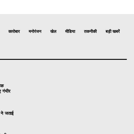
कारोबार
मनोरंजन
खेल
मीडिया
तकनीकी
बड़ी खबरें
विक
ए गंभीर
 ने जताई