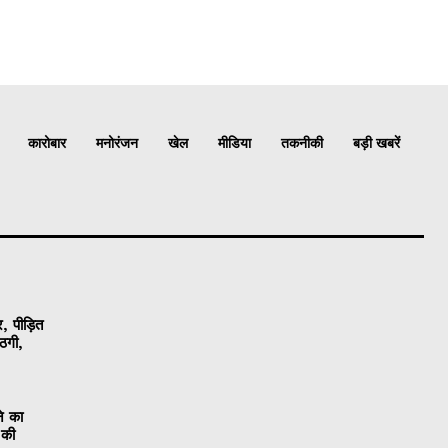
कारोबार
मनोरंजन
खेल
मीडिया
तकनीकी
बड़ी खबरें
, पीड़ित
ठगी,
ने का
 की