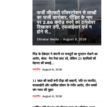
फर्जी जीएसटी रजिस्ट्रेशन से लाखों
का फर्जी कारोबार, पीड़ित के नाम
पर 2.86 करोड़ रुपये का टर्नओवर
दिखाकर ठगी, एफआईआर दर्ज न
होने से...
Ekhabar Media
-
August 6, 2026
भिंड के ठेकेदार ने कंपनी पर मजदूरों का भुगतान रोकने का
आरोप, बोला- मेरा पैसा काट लो, लेकिन 23 श्रमिकों की
मेहनत की कमाई...
स्थानीय
August 6, 2026
11 साल की शादी बनी पीड़ा की कहानी, पति पर मारपीट,
शराबखोरी और आर्थिक शोषण के गंभीर आरोप, तीन बच्चों
संग न्याय की गुहार
स्थानीय
August 6, 2026