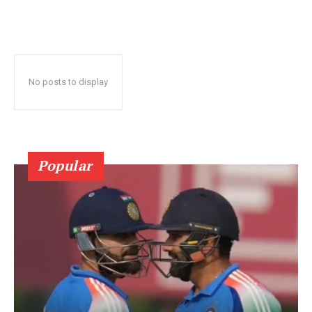
No posts to display
Popular