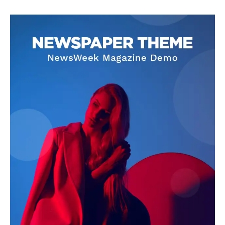
SUBSCRIBE NOW
Company
About
Contact us
Subscription Plans
My account