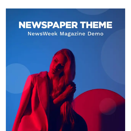
SUBSCRIBE NOW
Company
About
Contact us
Subscription Plans
My account