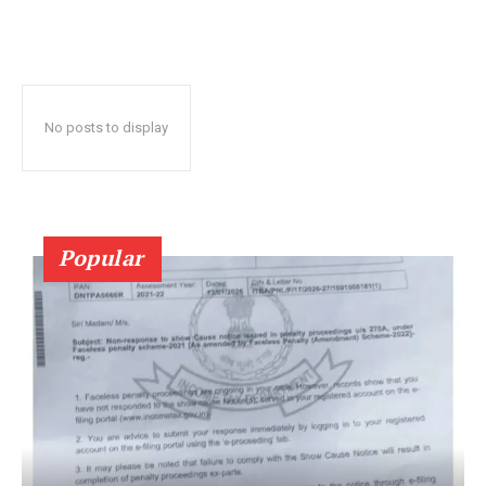
No posts to display
Popular