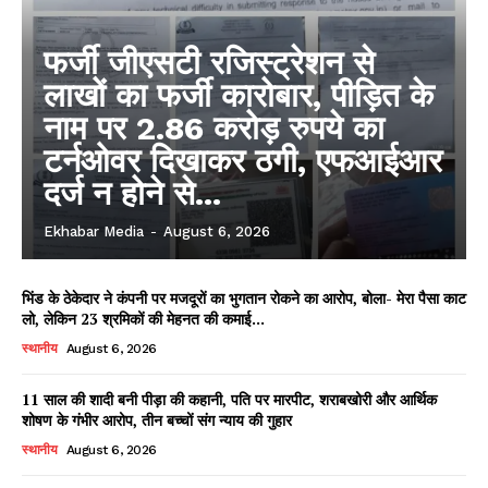
फर्जी जीएसटी रजिस्ट्रेशन से
लाखों का फर्जी कारोबार, पीड़ित के
नाम पर 2.86 करोड़ रुपये का
टर्नओवर दिखाकर ठगी, एफआईआर
दर्ज न होने से...
Ekhabar Media
-
August 6, 2026
भिंड के ठेकेदार ने कंपनी पर मजदूरों का भुगतान रोकने का आरोप, बोला- मेरा पैसा काट
लो, लेकिन 23 श्रमिकों की मेहनत की कमाई...
स्थानीय
August 6, 2026
11 साल की शादी बनी पीड़ा की कहानी, पति पर मारपीट, शराबखोरी और आर्थिक
शोषण के गंभीर आरोप, तीन बच्चों संग न्याय की गुहार
स्थानीय
August 6, 2026