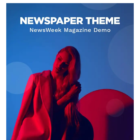
SUBSCRIBE NOW
Company
About
Contact us
Subscription Plans
My account