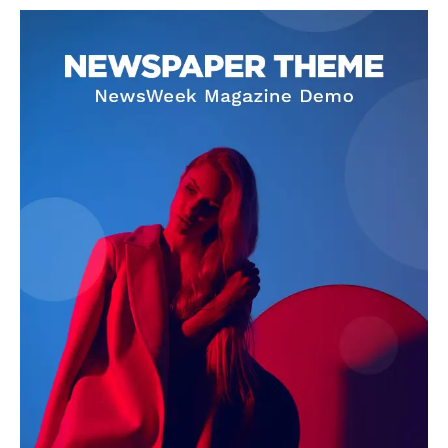
SUBSCRIBE NOW
Company
About
Contact us
Subscription Plans
My account