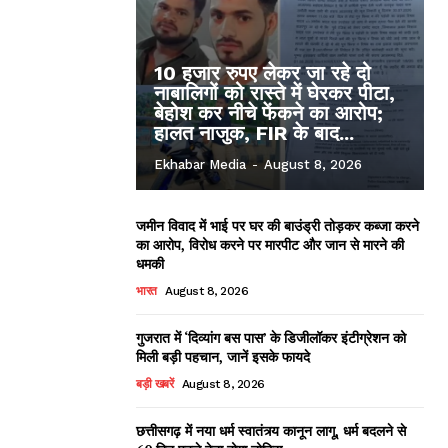
10 हजार रुपए लेकर जा रहे दो
नाबालिगों को रास्ते में घेरकर पीटा,
बेहोश कर नीचे फेंकने का आरोप;
हालत नाजुक, FIR के बाद...
Ekhabar Media
-
August 8, 2026
जमीन विवाद में भाई पर घर की बाउंड्री तोड़कर कब्जा करने
का आरोप, विरोध करने पर मारपीट और जान से मारने की
धमकी
भारत
August 8, 2026
गुजरात में ‘दिव्यांग बस पास’ के डिजीलॉकर इंटीग्रेशन को
मिली बड़ी पहचान, जानें इसके फायदे
बड़ी खबरें
August 8, 2026
छत्तीसगढ़ में नया धर्म स्वातंत्र्य कानून लागू, धर्म बदलने से