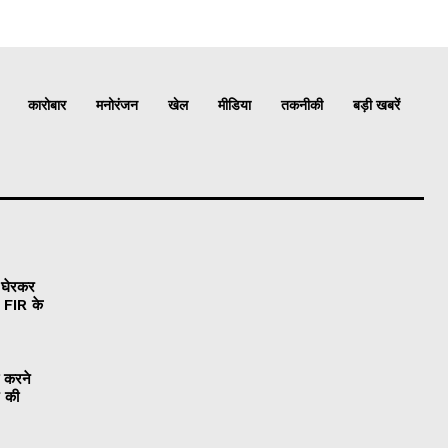
कारोबार
मनोरंजन
खेल
मीडिया
तकनीकी
बड़ी खबरें
ं घेरकर
, FIR के
ा करने
े की