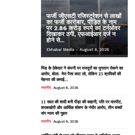
फर्जी जीएसटी रजिस्ट्रेशन से लाखों
का फर्जी कारोबार, पीड़ित के नाम
पर 2.86 करोड़ रुपये का टर्नओवर
दिखाकर ठगी, एफआईआर दर्ज न
होने से...
Ekhabar Media
-
August 6, 2026
भिंड के ठेकेदार ने कंपनी पर मजदूरों का भुगतान रोकने का
आरोप, बोला- मेरा पैसा काट लो, लेकिन 23 श्रमिकों की
मेहनत की कमाई...
स्थानीय
August 6, 2026
11 साल की शादी बनी पीड़ा की कहानी, पति पर मारपीट,
शराबखोरी और आर्थिक शोषण के गंभीर आरोप, तीन बच्चों
संग न्याय की गुहार
स्थानीय
August 6, 2026