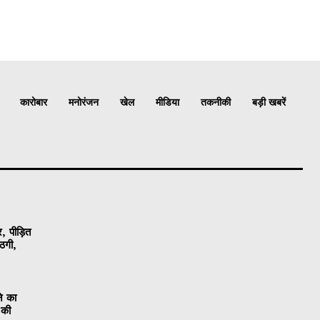
कारोबार
मनोरंजन
खेल
मीडिया
तकनीकी
बड़ी खबरें
, पीड़ित
ठगी,
ने का
 की