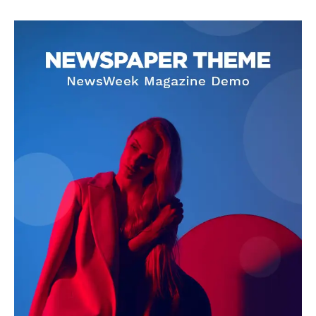
SUBSCRIBE NOW
Company
About
Contact us
Subscription Plans
My account