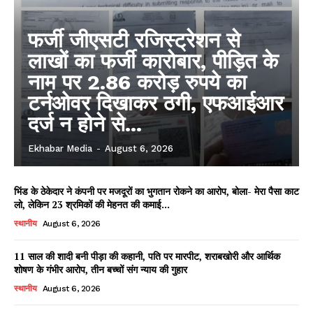
फर्जी जीएसटी रजिस्ट्रेशन से
लाखों का फर्जी कारोबार, पीड़ित के
नाम पर 2.86 करोड़ रुपये का
टर्नओवर दिखाकर ठगी, एफआईआर
दर्ज न होने से...
Ekhabar Media
-
August 6, 2026
भिंड के ठेकेदार ने कंपनी पर मजदूरों का भुगतान रोकने का आरोप, बोला- मेरा पैसा काट
लो, लेकिन 23 श्रमिकों की मेहनत की कमाई...
स्थानीय
August 6, 2026
11 साल की शादी बनी पीड़ा की कहानी, पति पर मारपीट, शराबखोरी और आर्थिक
शोषण के गंभीर आरोप, तीन बच्चों संग न्याय की गुहार
स्थानीय
August 6, 2026