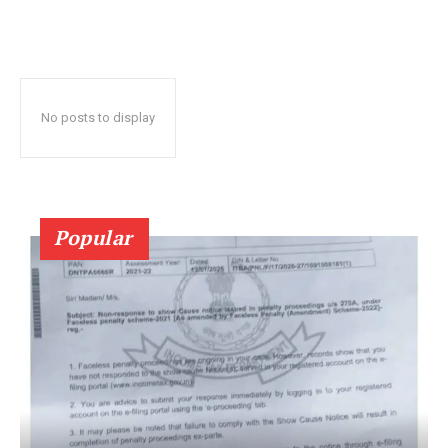
No posts to display
Popular