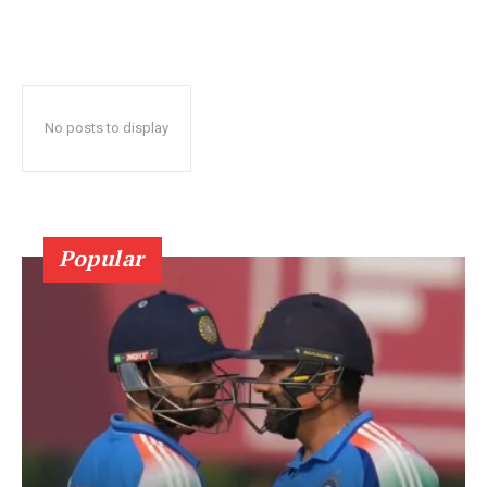
No posts to display
Popular