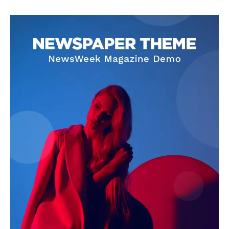
SUBSCRIBE NOW
Company
About
Contact us
Subscription Plans
My account