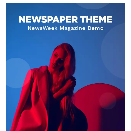
SUBSCRIBE NOW
Company
About
Contact us
Subscription Plans
My account