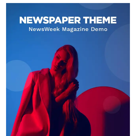
SUBSCRIBE NOW
Company
About
Contact us
Subscription Plans
My account