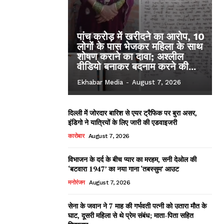
पांच करोड़ में खरीदने का आरोप, 10
लोगों के पास भेजकर महिला के साथ
शोषण कराने का दावा; अश्लील
वीडियो बनाकर बदनाम करने की...
Ekhabar Media
-
August 7, 2026
दिल्ली में जोरदार बारिश से एयर ट्रैफिक पर बुरा असर,
इंडिगो ने यात्रियों के लिए जारी की एडवाइजरी
कारोबार
August 7, 2026
विभाजन के दर्द के बीच प्यार का मरहम, सनी देओल की
‘बटवारा 1947’ का नया गाना ‘तबस्सुम’ आउट
मनोरंजन
August 7, 2026
सेना के जवान ने 7 माह की गर्भवती पत्नी को उतारा मौत के
घाट, दूसरी महिला से थे प्रेम संबंध; माता-पिता सहित