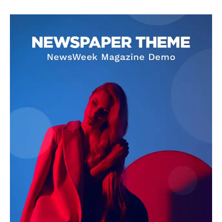
SUBSCRIBE NOW
Company
About
Contact us
Subscription Plans
My account