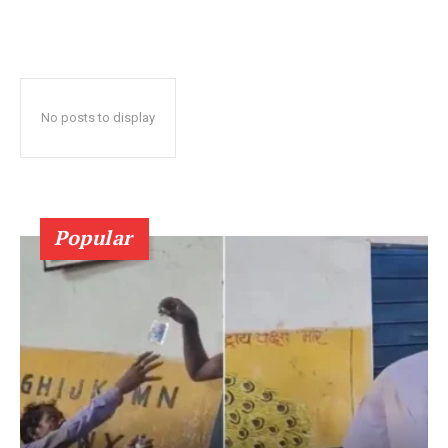
No posts to display
Popular