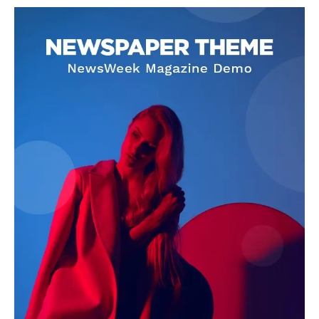
SUBSCRIBE NOW
Company
About
Contact us
Subscription Plans
My account