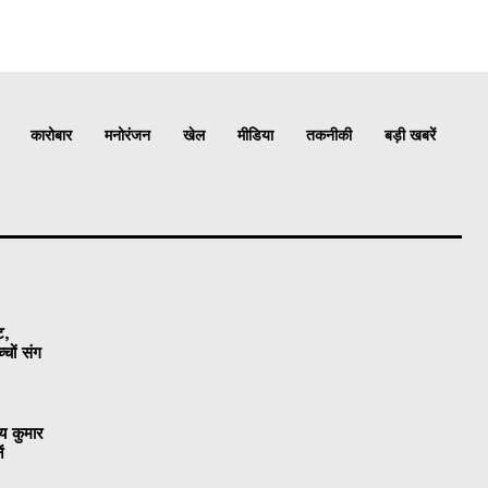
कारोबार
मनोरंजन
खेल
मीडिया
तकनीकी
बड़ी खबरें
ट,
चों संग
षय कुमार
ं