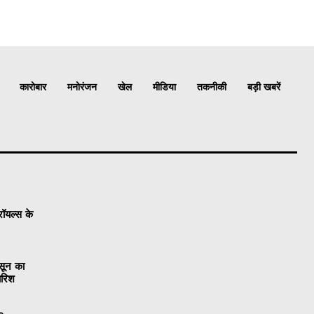
कारोबार
मनोरंजन
खेल
मीडिया
तकनीकी
बड़ी खबरें
रॉयल्स के
सून का
ारिश