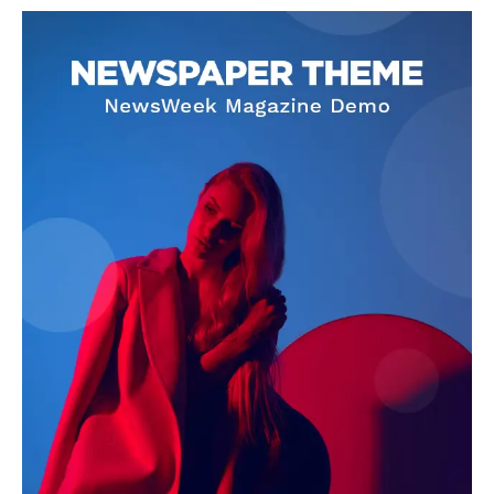
SUBSCRIBE NOW
Company
About
Contact us
Subscription Plans
My account