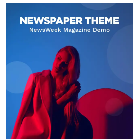
SUBSCRIBE NOW
Company
About
Contact us
Subscription Plans
My account