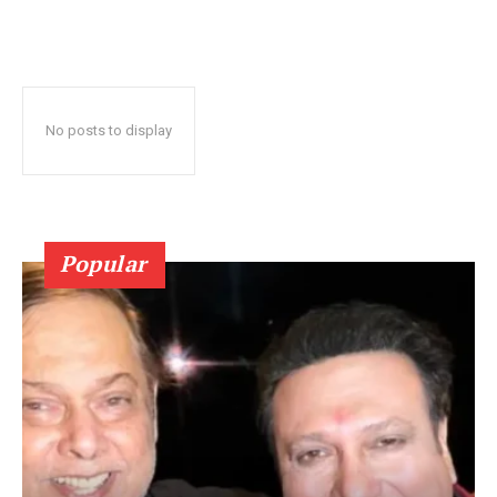
No posts to display
Popular