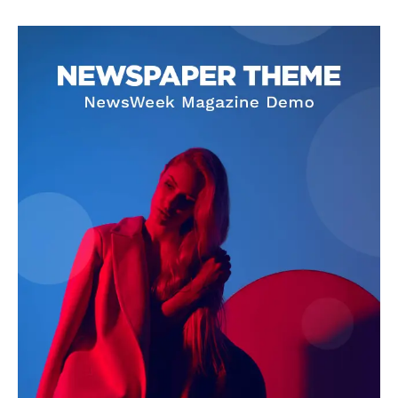
SUBSCRIBE NOW
Company
About
Contact us
Subscription Plans
My account