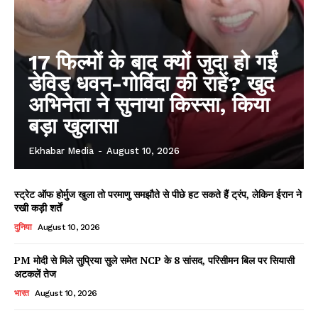
17 फिल्मों के बाद क्यों जुदा हो गईं
डेविड धवन-गोविंदा की राहें? खुद
अभिनेता ने सुनाया किस्सा, किया
बड़ा खुलासा
Ekhabar Media
-
August 10, 2026
स्ट्रेट ऑफ होर्मुज खुला तो परमाणु समझौते से पीछे हट सकते हैं ट्रंप, लेकिन ईरान ने
रखी कड़ी शर्तें
दुनिया
August 10, 2026
PM मोदी से मिले सुप्रिया सुले समेत NCP के 8 सांसद, परिसीमन बिल पर सियासी
अटकलें तेज
भारत
August 10, 2026