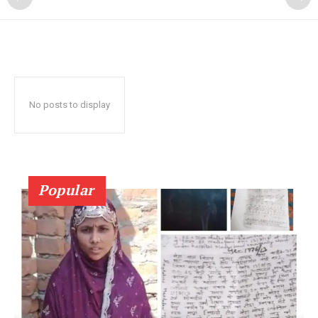
No posts to display
Popular