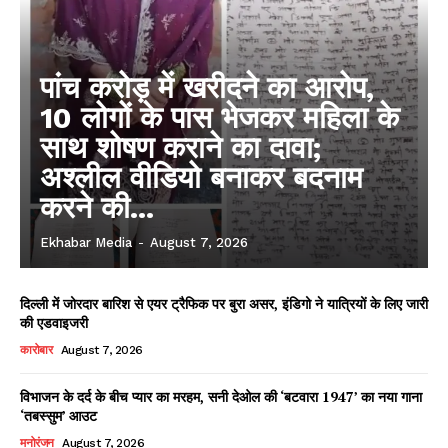
पांच करोड़ में खरीदने का आरोप,
10 लोगों के पास भेजकर महिला के
साथ शोषण कराने का दावा;
अश्लील वीडियो बनाकर बदनाम
करने की...
Ekhabar Media
-
August 7, 2026
दिल्ली में जोरदार बारिश से एयर ट्रैफिक पर बुरा असर, इंडिगो ने यात्रियों के लिए जारी
की एडवाइजरी
कारोबार
August 7, 2026
विभाजन के दर्द के बीच प्यार का मरहम, सनी देओल की ‘बटवारा 1947’ का नया गाना
‘तबस्सुम’ आउट
मनोरंजन
August 7, 2026