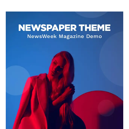
SUBSCRIBE NOW
Company
About
Contact us
Subscription Plans
My account