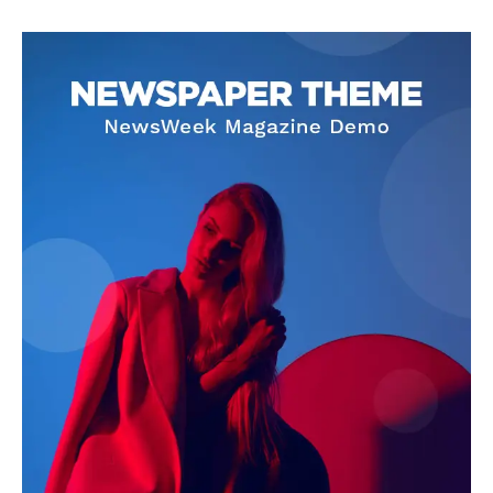
SUBSCRIBE NOW
Company
About
Contact us
Subscription Plans
My account