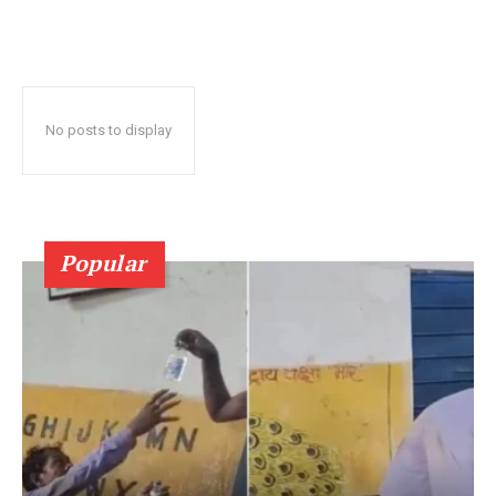
No posts to display
Popular