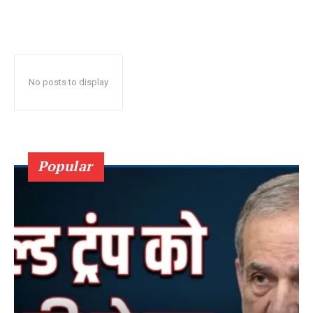
No posts to display
Popular