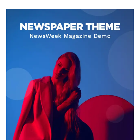
SUBSCRIBE NOW
Company
About
Contact us
Subscription Plans
My account