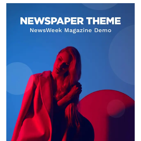
SUBSCRIBE NOW
Company
About
Contact us
Subscription Plans
My account