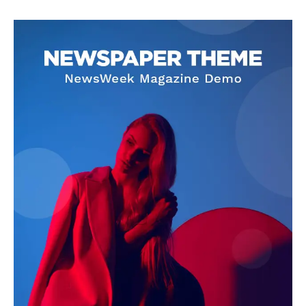
SUBSCRIBE NOW
Company
About
Contact us
Subscription Plans
My account