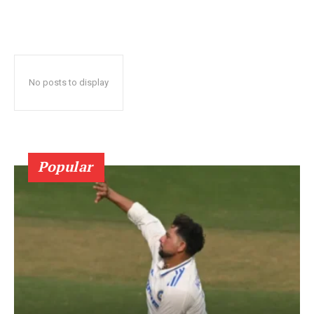
No posts to display
Popular