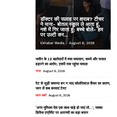
डॉक्टर की सलाह पर शराब? टीचर
ने माना- बोतल स्कूल ले आता हूं,
नशे में गिर जाता हूं; बच्चे बोले- हम
पर उल्टी कर...
Ekhabar Media
-
August 8, 2026
जमीन के 18 खातेदारों में मचा घमासान, कब्जे और फसल
हड़पने का आरोप; एसपी तक पहुंचा मामला
भारत
August 8, 2026
पेट से जुड़ी समस्या बन न जाए कोलोरेक्टल कैंसर का कारण,
जान लें कब करवाएं टेस्ट
खास खबरें
August 8, 2026
‘अगर मुस्लिम देश एक साथ खड़े हो जाएं तो…’, मक्का
डिफेंस एग्रीमेंट पर अरागची का बड़ा बयान