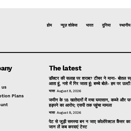
होम
न्यूज़ शोकेस
भारत
दुनिया
स्थानीय
any
The latest
डॉक्टर की सलाह पर शराब? टीचर ने माना- बोतल स्
आता हूं, नशे में गिर जाता हूं; बच्चे बोले- हम पर उल्ट
 us
भारत
August 8, 2026
ption Plans
जमीन के 18 खातेदारों में मचा घमासान, कब्जे और
ount
हड़पने का आरोप; एसपी तक पहुंचा मामला
भारत
August 8, 2026
पेट से जुड़ी समस्या बन न जाए कोलोरेक्टल कैंसर क
जान लें कब करवाएं टेस्ट