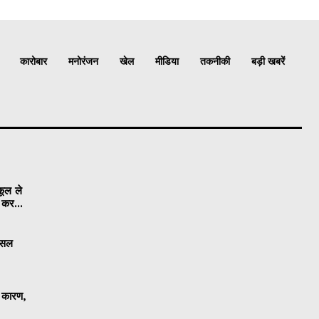
कारोबार
मनोरंजन
खेल
मीडिया
तकनीकी
बड़ी खबरें
कूल ले
ी कर...
 फसल
ा कारण,