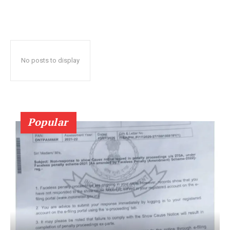
No posts to display
Popular