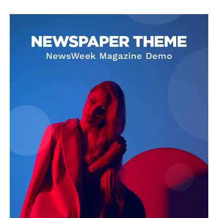
SUBSCRIBE NOW
Company
About
Contact us
Subscription Plans
My account