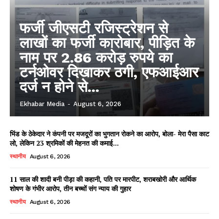
फर्जी जीएसटी रजिस्ट्रेशन से
लाखों का फर्जी कारोबार, पीड़ित के
नाम पर 2.86 करोड़ रुपये का
टर्नओवर दिखाकर ठगी, एफआईआर
दर्ज न होने से...
Ekhabar Media
-
August 6, 2026
भिंड के ठेकेदार ने कंपनी पर मजदूरों का भुगतान रोकने का आरोप, बोला- मेरा पैसा काट
लो, लेकिन 23 श्रमिकों की मेहनत की कमाई...
स्थानीय
August 6, 2026
11 साल की शादी बनी पीड़ा की कहानी, पति पर मारपीट, शराबखोरी और आर्थिक
शोषण के गंभीर आरोप, तीन बच्चों संग न्याय की गुहार
स्थानीय
August 6, 2026