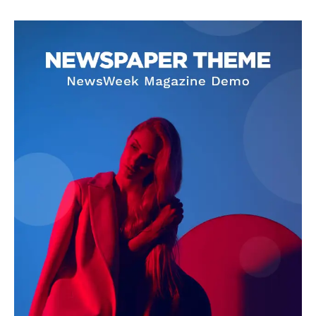
SUBSCRIBE NOW
Company
About
Contact us
Subscription Plans
My account