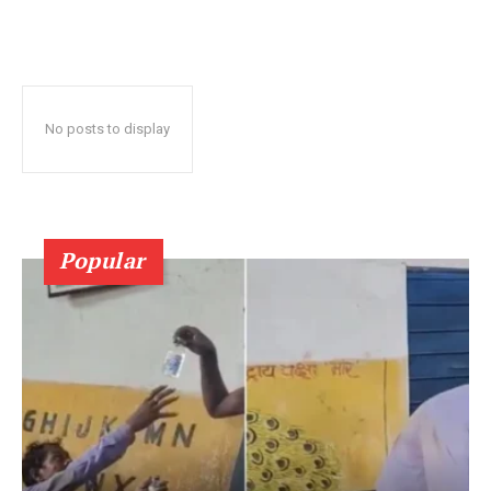
No posts to display
Popular