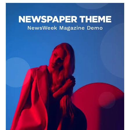
SUBSCRIBE NOW
Company
About
Contact us
Subscription Plans
My account