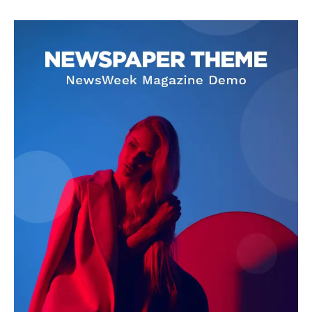
SUBSCRIBE NOW
Company
About
Contact us
Subscription Plans
My account