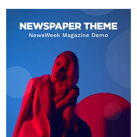
SUBSCRIBE NOW
Company
About
Contact us
Subscription Plans
My account