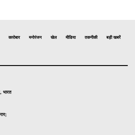
कारोबार
मनोरंजन
खेल
मीडिया
तकनीकी
बड़ी खबरें
श, भारत
करार;