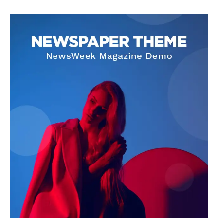
SUBSCRIBE NOW
Company
About
Contact us
Subscription Plans
My account