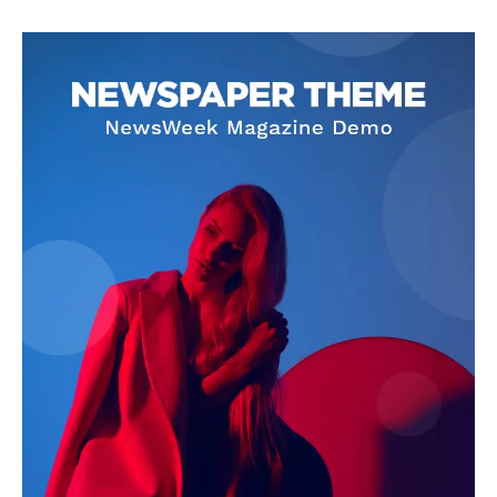
SUBSCRIBE NOW
Company
About
Contact us
Subscription Plans
My account