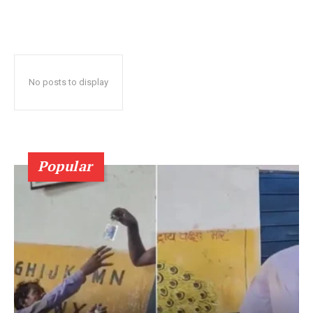
No posts to display
Popular