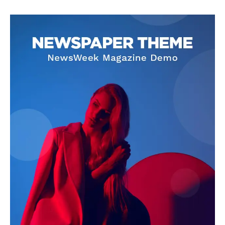
SUBSCRIBE NOW
Company
About
Contact us
Subscription Plans
My account