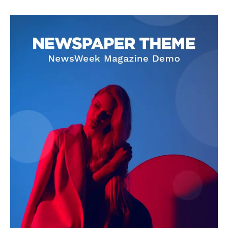
SUBSCRIBE NOW
Company
About
Contact us
Subscription Plans
My account