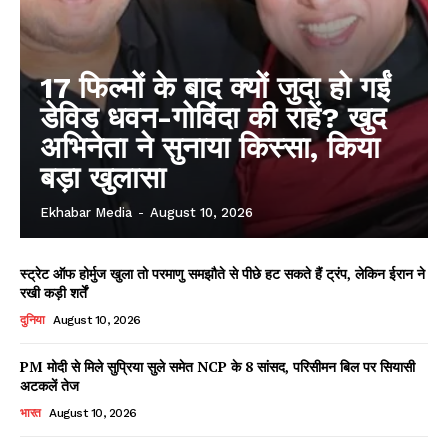
17 फिल्मों के बाद क्यों जुदा हो गईं
डेविड धवन-गोविंदा की राहें? खुद
अभिनेता ने सुनाया किस्सा, किया
बड़ा खुलासा
Ekhabar Media
-
August 10, 2026
स्ट्रेट ऑफ होर्मुज खुला तो परमाणु समझौते से पीछे हट सकते हैं ट्रंप, लेकिन ईरान ने
रखी कड़ी शर्तें
दुनिया
August 10, 2026
PM मोदी से मिले सुप्रिया सुले समेत NCP के 8 सांसद, परिसीमन बिल पर सियासी
अटकलें तेज
भारत
August 10, 2026