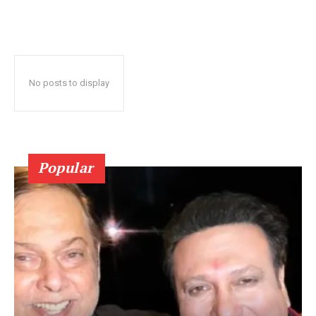
No posts to display
Popular