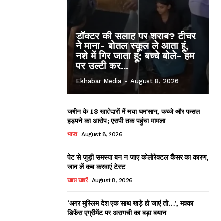
डॉक्टर की सलाह पर शराब? टीचर
ने माना- बोतल स्कूल ले आता हूं,
नशे में गिर जाता हूं; बच्चे बोले- हम
पर उल्टी कर...
Ekhabar Media
-
August 8, 2026
जमीन के 18 खातेदारों में मचा घमासान, कब्जे और फसल
हड़पने का आरोप; एसपी तक पहुंचा मामला
भारत
August 8, 2026
पेट से जुड़ी समस्या बन न जाए कोलोरेक्टल कैंसर का कारण,
जान लें कब करवाएं टेस्ट
खास खबरें
August 8, 2026
‘अगर मुस्लिम देश एक साथ खड़े हो जाएं तो…’, मक्का
डिफेंस एग्रीमेंट पर अरागची का बड़ा बयान