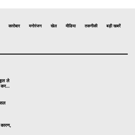
कारोबार
मनोरंजन
खेल
मीडिया
तकनीकी
बड़ी खबरें
कूल ले
ी कर...
 फसल
ा कारण,