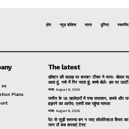
होम
न्यूज़ शोकेस
भारत
दुनिया
स्थानीय
any
The latest
डॉक्टर की सलाह पर शराब? टीचर ने माना- बोतल स्
आता हूं, नशे में गिर जाता हूं; बच्चे बोले- हम पर उल्ट
 us
भारत
August 8, 2026
ption Plans
जमीन के 18 खातेदारों में मचा घमासान, कब्जे और
ount
हड़पने का आरोप; एसपी तक पहुंचा मामला
भारत
August 8, 2026
पेट से जुड़ी समस्या बन न जाए कोलोरेक्टल कैंसर क
जान लें कब करवाएं टेस्ट