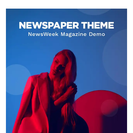
SUBSCRIBE NOW
Company
About
Contact us
Subscription Plans
My account