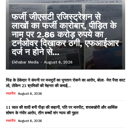
फर्जी जीएसटी रजिस्ट्रेशन से
लाखों का फर्जी कारोबार, पीड़ित के
नाम पर 2.86 करोड़ रुपये का
टर्नओवर दिखाकर ठगी, एफआईआर
दर्ज न होने से...
Ekhabar Media
-
August 6, 2026
भिंड के ठेकेदार ने कंपनी पर मजदूरों का भुगतान रोकने का आरोप, बोला- मेरा पैसा काट
लो, लेकिन 23 श्रमिकों की मेहनत की कमाई...
स्थानीय
August 6, 2026
11 साल की शादी बनी पीड़ा की कहानी, पति पर मारपीट, शराबखोरी और आर्थिक
शोषण के गंभीर आरोप, तीन बच्चों संग न्याय की गुहार
स्थानीय
August 6, 2026