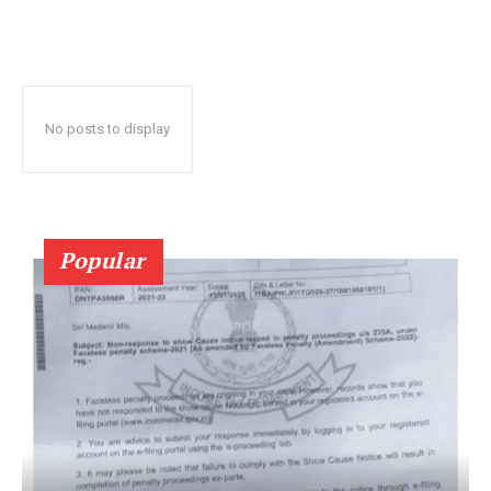
No posts to display
Popular