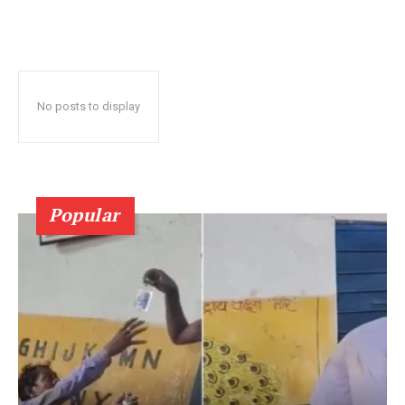
No posts to display
Popular