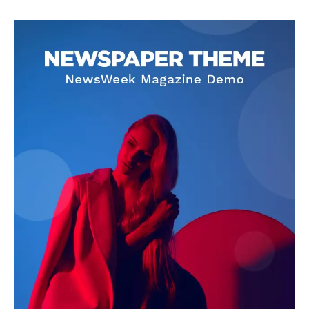
SUBSCRIBE NOW
Company
About
Contact us
Subscription Plans
My account