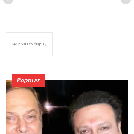
No posts to display
Popular