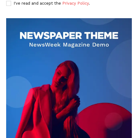
I've read and accept the
Privacy Policy
.
SUBSCRIBE NOW
Company
About
Contact us
Subscription Plans
My account