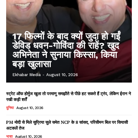
17 फिल्मों के बाद क्यों जुदा हो गईं
डेविड धवन-गोविंदा की राहें? खुद
अभिनेता ने सुनाया किस्सा, किया
बड़ा खुलासा
Ekhabar Media
-
August 10, 2026
स्ट्रेट ऑफ होर्मुज खुला तो परमाणु समझौते से पीछे हट सकते हैं ट्रंप, लेकिन ईरान ने
रखी कड़ी शर्तें
दुनिया
August 10, 2026
PM मोदी से मिले सुप्रिया सुले समेत NCP के 8 सांसद, परिसीमन बिल पर सियासी
अटकलें तेज
भारत
August 10, 2026