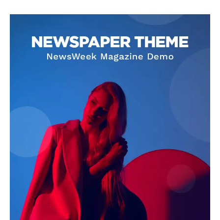
SUBSCRIBE NOW
Company
About
Contact us
Subscription Plans
My account