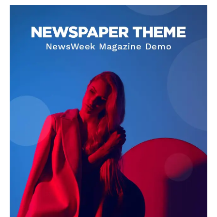
SUBSCRIBE NOW
Company
About
Contact us
Subscription Plans
My account