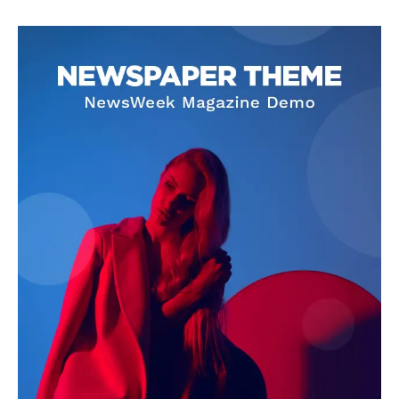
SUBSCRIBE NOW
Company
About
Contact us
Subscription Plans
My account