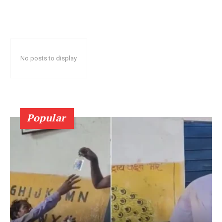
No posts to display
Popular