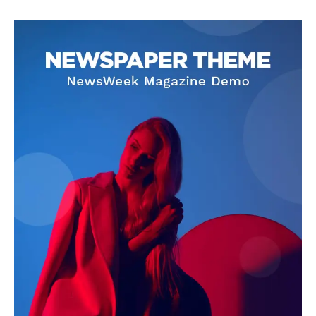
SUBSCRIBE NOW
Company
About
Contact us
Subscription Plans
My account