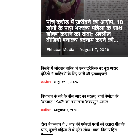
पांच करोड़ में खरीदने का आरोप, 10
लोगों के पास भेजकर महिला के साथ
शोषण कराने का दावा; अश्लील
वीडियो बनाकर बदनाम करने की...
Ekhabar Media
-
August 7, 2026
दिल्ली में जोरदार बारिश से एयर ट्रैफिक पर बुरा असर,
इंडिगो ने यात्रियों के लिए जारी की एडवाइजरी
कारोबार
August 7, 2026
विभाजन के दर्द के बीच प्यार का मरहम, सनी देओल की
‘बटवारा 1947’ का नया गाना ‘तबस्सुम’ आउट
मनोरंजन
August 7, 2026
सेना के जवान ने 7 माह की गर्भवती पत्नी को उतारा मौत के
घाट, दूसरी महिला से थे प्रेम संबंध; माता-पिता सहित